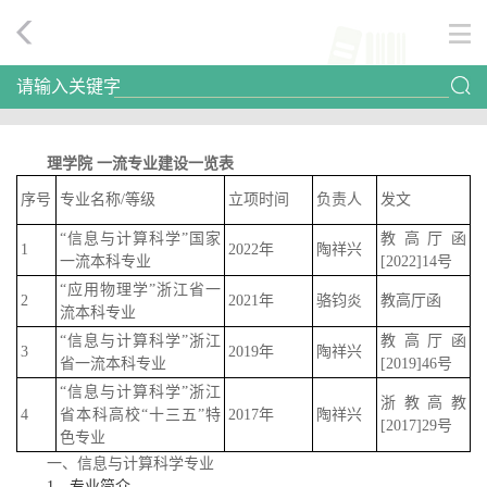
请输入关键字
理学院 一流专业建设一览表
序号
专业名称/等级
立项时间
负责人
发文
“信息与计算科学”国家
教高厅函
1
2022年
陶祥兴
一流本科专业
[2022]14号
“应用物理学”浙江省一
2
2021年
骆钧炎
教高厅函
流本科专业
“信息与计算科学”浙江
教高厅函
3
2019年
陶祥兴
省一流本科专业
[2019]46号
“信息与计算科学”浙江
浙教高教
4
省本科高校“十三五”特
2017年
陶祥兴
[2017]29号
色专业
一、信息与计算科学专业
1、专业简介