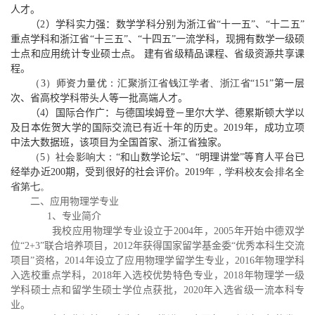
人才。
（2）学科实力强：数学学科分别为浙江省“十一五”、“十二五”
重点学科和浙江省“十三五”、“十四五”一流学科，现拥有数学一级硕
士点和应用统计专业硕士点。 建有省级精品课程、省级资源共享课
程。
（3）师资力量优：汇聚浙江省钱江学者、浙江省“
151
”第一层
次、省高校学科带头人等一批高端人才。
（4）国际合作广：与德国埃姆登－里尔大学、德累斯顿大学以
及日本佐贺大学的国际交流已有近十年的历史。2019年，成功立项
中法大数据班，该项目为全国首家、浙江省独家。
（5）社会影响大：
“和山数学论坛”、“明理讲堂”等育人平台已
经举办近200期，受到很好的社会评价。
2019年，学科校友会排名全
省第七。
二、应用物理学专业
1、专业简介
我校应用物理学专业设立于2004年，2005年开始中德双学
位“2+3”联合培养项目，2012年获得国家留学基金委“优秀本科生交流
项目”资格，2014年设立了应用物理学留学生专业，2016年物理学科
入选校重点学科，2018年入选校优势特色专业，2018年物理学一级
学科硕士点和留学生硕士学位点获批，2020年入选省级一流本科专
业。