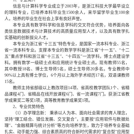
信息与计算科学专业成立于2003年，是浙江科技大学最早设立
的理科专业，已培养本科毕业生1500余人，来华留学毕业生100余
人，培养的毕业生在社会上享有良好声誉。
本专业具有数学科学和信息学科的交叉符合优势，培养面向各
类信息数据技术与计算技术的高质量应用型人才，以及具有数学扎
实基础的创新拔尖人才。
本专业为浙江省“十三五”特色专业，是国家一流本科专业、浙江
省一流本科专业。支撑本专业的数学学科是浙江省“十一五”、“十二
五”重点学科和浙江省“十三五”、“十四五”一流学科，博士点建设学
科。拥有数学一级硕士点和应用统计专业硕士点。现有教师55名，
其中教授18名、博士生导师5名，硕士生导师20多名。专业教师中
90%以上具有博士学位，6个月以上海外学术经历17名，双语课教师
15名。
教师主持省部级以上教改项目
14
项、省高校教学团队
1
个、省精
品课程
4
门、省精品在线开放课程
6
门、省一流课程7门。获浙江省教
学成果奖二等奖
1
项，高等教育教学成果奖1项。
2、专业优势特色
（1）办学理念新： 秉承以人为本、面向社会需求的育人理念，
坚持“理工结合、错位发展、交叉复合”，主要按“应用软件与数据处
理”、“金融精算与统计分析”等方向培养学生，致力于培养专业基础
扎实、动手能力强、综合素质高的符合新时代需求的“复合型”应用型