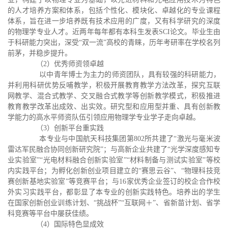
的人才培养方案和体系，包括个性化、模块化、卓越化的专业课程
体系，旨在进一步培养既有技术应用的广度，又有科学研究的深度
的物理学专业人才。近两年每年都有本科生发表SCI论文。毕业生由
于科研能力突出，深受“双一流”高校的青睐，历年考研率在学校名列
前茅，并稳步提升。
（2）优秀师资领卓越
以中青年博士为主力的师资团队，具有较强的科研能力，
并利用科研优势反哺教学，积极开展教育教学方法改革，探究互联
网教学、混合式教学、交叉融合式教学等创新教学模式，积极推进
教育教学改革出成效、出实效。研究型和应用型并重、具有创新教
学能力的高水平师资队伍引领应用物理学专业学子走向卓越。
（3）创新平台重实践
本专业与中国航天科技集团第802所共建了“激光与毫米波
雷达军民融合协同创新研究院”；与高新企业共建了“光学深度感知专
业实验室”“光电材料融合创新实验室”“材料制备与测试实验室”等校
内实践平台；为孵化创新创业项目建立的“赛思云谷”、“物理科技竞
赛创新基地实验室”等竞赛平台；与16家优秀企业签订的校企合作校
外实习实践平台，都彰显了本专业的创新实践特色。培养出的学生
在国家创新创业训练计划、“挑战杯”“互联网＋”、省新苗计划、省学
科竞赛等平台中屡获佳绩。
（4）国际特色显成效