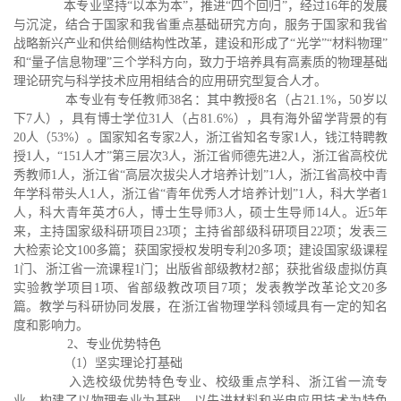
本专业坚持“以本为本”，推进“四个回归”，经过16年的发展
与沉淀，结合于国家和我省重点基础研究方向，服务于国家和我省
战略新兴产业和供给侧结构性改革，建设和形成了“光学”“材料物理”
和“量子信息物理”三个学科方向，致力于培养具有高素质的物理基础
理论研究与科学技术应用相结合的应用研究型复合人才。
本专业有专任教师38名：其中教授8名（占21.1%，50岁以
下7人），具有博士学位31人（占81.6%），具有海外留学背景的有
20人（53%）。国家知名专家2人，浙江省知名专家1人，钱江特聘教
授1人，“151人才”第三层次3人，浙江省师德先进2人，浙江省高校优
秀教师1人，浙江省“高层次拔尖人才培养计划”1人，浙江省高校中青
年学科带头人1人，浙江省“青年优秀人才培养计划”1人，科大学者1
人，科大青年英才6人，博士生导师3人，硕士生导师14人。近5年
来，主持国家级科研项目23项；主持省部级科研项目22项；发表三
大检索论文100多篇；获国家授权发明专利20多项；建设国家级课程
1门、浙江省一流课程1门；出版省部级教材2部；获批省级虚拟仿真
实验教学项目1项、省部级教改项目7项；发表教学改革论文20多
篇。教学与科研协同发展，在浙江省物理学科领域具有一定的知名
度和影响力。
2、专业优势特色
（1）坚实理论打基础
入选校级优势特色专业、校级重点学科、浙江省一流专
业，构建了以物理专业为基础，以先进材料和光电应用技术为特色