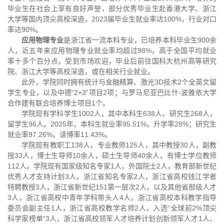
毕业生在社会上享有良好声誉，部分优秀毕业生赴香港大学、浙江
大学等国内顶尖高校深造，2023届毕业生就业率达100%，行业对口
率达90%。
应用物理专业
是浙江省一流本科专业，已培养本科毕业生900余
人，近五年来应用物理专业就业率均超过98%，高于全国平均就业
率十多个百分点，受到市场欢迎，毕业后前往国科大杭州高等研究
院、浙江大学等高校深造，或在相关行业就业。
此外，学院同时拥有统计与金融精算、激光3D技术2个全英文留
学生专业，以及中德“2+3”项目2项；与罗马尼亚巴比什-波雅依大学
合作建有联合培养博士项目1个。
学院现有学科学生1002人，其中本科生638人，研究生268人，
留学生96人。2025年，本科生就业率95.51%，升学率28%；研究生
就业率97.26%，读博率11.43%。
学院现有教职工138人，
专业教师125人，
其中教授30人，副教
授33人，博士生导师10余人，硕士生导师40余人，有博士学位教师
112人。学院现有国家级知名专家1人，外国院士2人，教育部新世纪
优秀人才支持计划3人，浙江省知名专家2人，浙江省高校钱江学者
特聘教授3人，浙江省新世纪151第一层次2人，以及其他省部级人才
3人，浙江省高校中青年学科带头人4人，浙江省高校本科教学指导
委员会副主任1人，浙江省高校教学名师2人，入选“全球前2%顶尖
科学家榜单”3人，浙江省高校领军人才培养计划创新领军人才1人、