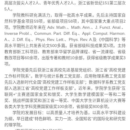
高层次拔尖人才2人、青年优秀人才2人，浙江省新世纪151第三层次
5人。
学院教科研充满活力，取得一批高水平成果。先后主持国家自
然科学基金项目59项，省部级项目58项，其中国家重大重点项目2
项。学院教师近年来在 Adv. Math.、Math. Ann.、J. Funct. Anal.、
Inverse Probl.、Commun. Part. Diff. Eq.、Appl. Comput. Harmon.
A.、J. Diff. Eq.、Phys. Rev. Lett.、Phys. Rev. A 及《中国科学》等
高水平期刊上共发表论文500多篇。获省部级科技成果奖5项。主持
教育部新工科项目、教育部来华留学品牌课程、省一流课程、省级
教改项目等60余项，出版专著和教材10余部，获得省级教学成果奖3
项。
学院党委先后获浙江省高校先进基层党组织、浙江省“高校党建
工作标杆院系”。数学与统计系教工党支部、应用物理系教工党支部
先后入选新时代全国“高校党建工作样板支部”；数据科学系教工党支
部入选浙江省“高校党建工作样板支部”。近年来，学院学生获得“互
联网+”主赛道国家金奖和银奖、大学生数学建模国家一等和二等
奖、挑战杯国家奖和浙江省一等奖、中国大学生计算机设计大赛等
各类大学生学科竞赛国家级奖100余项，省部级奖800余项。
学院的发展目标：以高质量人才培养为基，以高水平学科建设
为纲，早日建成“特色鲜明、实力一流、全国知名”的国际化和研究型
的理学院。