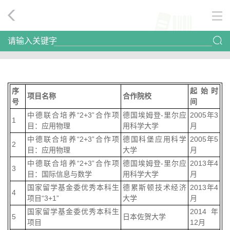
请输入关键字
序
起始时
项目名称
合作院校
号
间
中德联合培养“2+3”合作项
德国埃姆登-里尔应
2005年3
1
目：应用物理
用科学大学
月
中德联合培养“2+3”合作项
德国科堡应用科学
2005年5
2
目：应用物理
大学
月
中德联合培养“2+3”合作项
德国埃姆登-里尔应
2013年4
3
目：国际信息与数学
用科学大学
月
国家留学基金委优秀本科生
德累斯顿技术经济
2013年4
4
项目“3+1”
大学
月
国家留学基金委优秀本科生
2014年
5
日本佐贺大学
项目
12月