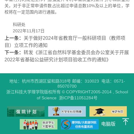
关，对于非正常申请件数占比超过申请总数10%及以上的单位，学
校将在一定范围内进行通报。
科研处
2022年11月17日
上一条：
关于做好2024年省教育厅一般科研项目（教师项
目）立项工作的通知
下一条：
转发《浙江省自然科学基金委员会办公室关于开展
2022年省基础公益研究计划项目验收工作的通知》
地址：杭州市西湖区留和路318号 邮编：310023 电话：0571-
85070700
浙江科技大学理学院版权所有 © COPYRIGHT2005-2014 , School
of Science 浙ICP备11051284号
电脑版