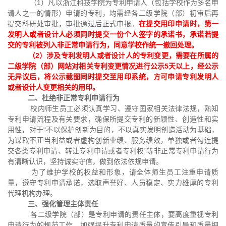
（1）凡以浙江科技学院为专利申请人（包括学校作为多名申
请人之一的情形）申请的专利，均需经各二级学院（部）初审后再
提交科研处审批，审批通过后正式申报。
在提交用印申请时，第一
发明人或者设计人必须同时提交一份个人签字的承诺书，承诺若提
交的专利被列入非正常申请行为，同意学校作统一撤回处理。
（2）涉及专利发明人或者设计人的专利变更，需要在所属的
二级学院（部）网站对相关专利变更情况进行公示5天以上，经公示
无异议后，将公示截图同时提交至用印系统，方可申请专利发明人
或者设计人变更相关的用印。
二、杜绝非正常专利申请行为
校内师生员工必须认真学习、遵守国家相关法律法规，熟知
专利申请流程及有关要求，确保所提交专利的新颖性、创造性和实
用性，对于“不以保护创新为目的，不以真实发明创造活动为基础，
为谋取不正当利益或者虚构创新业绩、服务绩效，单独或者勾连提
交各类专利申请、转让专利申请或者专利权”等非正常专利申请行为
有清晰认识，坚持诚实守信，做到依法依规申请。
为了维护学校的权益和形象，请全体师生员工注重申请质
量，遵守专利申请承诺，选取声誉好、人员稳定、实力雄厚的专利
代理机构办理。
三、强化管理
主体
责任
各二级学院（部）是专利申请的责任主体，要高度重视专利
申请行为的规范工作，加强提升专利申请质量的宣传引导和质量把