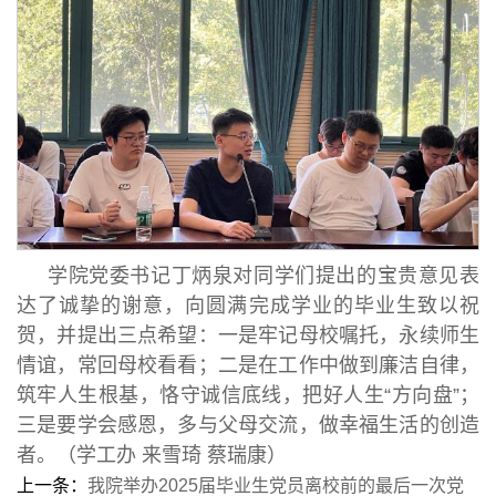
学院党委书记丁炳泉对同学们提出的宝贵意见表
达了诚挚的谢意，向圆满完成学业的毕业生致以祝
贺，并提出三点希望：一是牢记母校嘱托，永续师生
情谊，常回母校看看；二是在工作中做到廉洁自律，
筑牢人生根基，恪守诚信底线，把好人生“方向盘”；
三是要学会感恩，多与父母交流，做幸福生活的创造
者。（学工办 来雪琦 蔡瑞康）
上一条：
我院举办2025届毕业生党员离校前的最后一次党