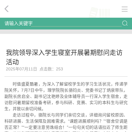
请输入关键字
我院领导深入学生寝室开展暑期慰问走访
活动
2025年07月11日 点击数：
253
时值盛夏酷暑，为深入了解留校学生的学习生活状况，传递学
院关怀，7月7日中午，理学院院长骆钧炎、党委书记丁炳泉带队，
副院长房启全、副书记沈艳婷及全体辅导员一行深入学生宿舍，走
访慰问暑期留校准备考研，参与科研、竞赛、实习的本科生与研究
生，并致以亲切问候。
走访过程中，骆院长与同学们亲切交谈，详细询问留校原因、
科研进展、生活保障及困难需求。“课题进展顺利吗？”“宿舍空调是
否正常？”“一定要注意劳逸结合！”一句句关切的话语拉近了师生距