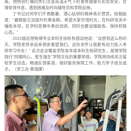
离，他特别叮嘱同学们注意高温天气下的身体健康与实验安全，合
理安排作息，遇到困难及时向辅导员和学院反映。
丁书记对同学们不畏酷暑、潜心钻研的精神表示赞赏。他勉励
道：“暑期是沉淀提升的黄金期，希望大家珍惜时光，在科研攻关中
锤炼本领，在学科竞赛中勇创佳绩，同时也要加强锻炼、保持积极
心态。”
2022级应用物理专业本科生徐秋秋感动地说：“没想到这么热的
天，学院老师亲自来宿舍看望我们。这份关怀让我更有动力投入考
研学习中去！” 此次走访覆盖学院各年级本科生和研究生，是理学院
践行“同理同心，爱生强生”学院文化的重要举措。学院将持续关注留
校学生动态，畅通反馈渠道，做好服务保障工作，助力学子成长成
才。（学工办 蔡瑞康）