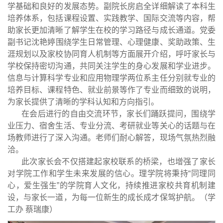
学基础和良好的发展态势。副院长房启全详细解读了本科生
培养体系，包括课程设置、实践教学、国际交流等内容，帮
助家长更加清晰了解学生在校的学习路径与成长通道。党委
副书记沈艳
婷
围绕学生日常管理、心理健康、奖助政策、生
涯规划以及家校协同育人机制等方面展开介绍，呼吁家长与
学校保持密切沟通，共同关注学生的身心发展和学业进步。
信息与计算科学专业和应用物理学
两位系
主任分别就专业的
培养目标、课程特色、就业前景等作了专业而细致的说明，
为家长提供了清晰的学科认知和方向指引。
在会后进行的自由交流环节，家长们踊跃提问，围绕学
业压力、宿舍生活、专业分流、考研就业等关心的话题与在
场教师进行了深入沟通。老师们耐心解答，现场气氛热烈融
洽。
此次家长会不仅搭建起家校联系的桥梁，也增强了家长
对学院工作和学生未来发展的信心。理学院将秉持“同理同
心，爱生强生”的学院育人文化，持续推进家校共育机制建
设，与家长一道，为每一位新生的成长成才保驾护航。（学
工办 蔡瑞康）