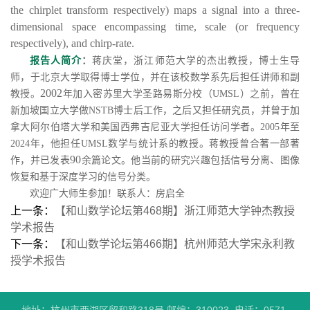
the chirplet transform respectively) maps a signal into a three-
dimensional space encompassing time, scale (or frequency
respectively), and chirp-rate.
报告人简介
：
蒋庆堂
，
浙江师范大学
的杰出教授，
博士生导
师，
于北京大学取得博士学位，并在该校数学系先后担任讲师和副
2002
教授。
年加入密苏里大学圣路易斯分校（
UMSL
）之前，曾在
新加坡国立大学做
NSTB
博士后工作，之后又担任研究员，并曾于加
拿大阿尔伯塔大学和美国西弗吉尼亚大学担任访问学者。
2005
年至
2024
年，他担任
UMSL
数学与统计系的教授。蒋教授曾合著一部著
90
作，并已发表
余篇论文。他当前的研究兴趣包括信号分离、图像
恢复和基于深度学习的信号分类。
欢迎广大师生参加！联系人：
房启全
上一条：
【和山数学论坛第468期】浙江师范大学钟杰教授
学术报告
下一条：
【和山数学论坛第466期】杭州师范大学宋永利教
授学术报告