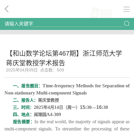
请输入关键字
【和山数学论坛第467期】浙江师范大学
蒋庆堂教授学术报告
2025年04月09日 点击数：
509
Time-frequency Methods for Separation of
一、报告题目：
Non-stationary Multi-component Signals
二、
报告
人：
蒋庆堂
教授
2025
4
14
15
:
3
0—
16
:
3
0
三、
时
间：
年
月
日（周
一
）
A
4
-
309
四、
地
点：
闻理园
In the real world, the majority of signals appear as
报告摘要：
multi-component signals. To streamline the processing of these