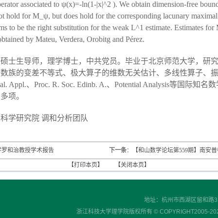
rator associated to ψ(x)=-ln⁡(1-|x|^2 ). We obtain dimension-free b
not hold for M_ψ, but does hold for the corresponding lacunary maxi
s to be the right substitution for the weak L^1 estimate. Estimates for
obtained by Mateu, Verdera, Orobitg and Pérez.
，硕士生导师，理学博士，中共党员。毕业于北京师范大学，研
函数族的变差不等式、极大算子的维数无关估计、多线性算子、
al. Appl.
、
Proc. R. Soc. Edinb. A.
、
Potential Analysis
等国际知名数
目多项。
叉科学研究院
调和分析团队
学罗和治教授学术报告
下一条
：
【和山数学论坛第559期】南安
【打印本页】
【关闭本页】
地址：杭州市西湖区留和路318号
浙江科技大学理学院版权所有 © COPYRIGHT2005-2023 , S