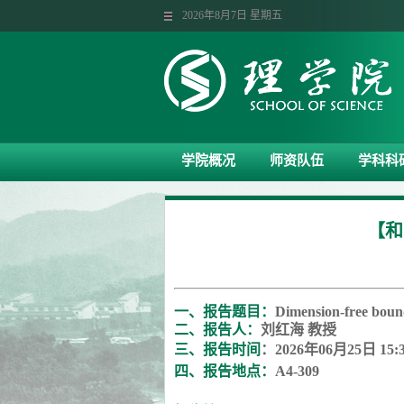
2026年8月7日 星期五
学院概况
师资队伍
学科科
【和
一、报告题目：
Dimension-free bound
二、报告人：
刘红海
教授
三、
报告
时间
：
2
026
年
0
6
月
25
日
15:
四、
报告
地点：
A
4-309