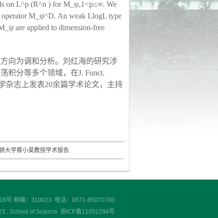
ounds on L^p (R^n ) for M_ψ,1<p≤∞. We
mal operator M_ψ^D. An weak LlogL type
 M_ψ are applied to dimension-free
究方向为调和分析。刘红海的研究涉
振荡积分等多个领域，在
J. Funct.
学杂志上发表
20
余篇学术论文，主持
普顿大学蔡小昊教授学术报告
 邮编：310023 电话：0571-85070700
chool of Science 浙ICP备11051284号