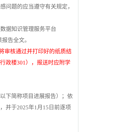
敏感问题的应当遵守有关规定，
大数据知识管理服务平台
果报告全文。
将审核通过并打印好的纸质结
行政楼
301
），报送时应附学
以下简称项目进展报告）；依
，并于
2025
年
1
月
15
日前逐项