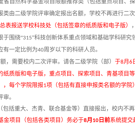
度省自然科学基金项目限额推荐类（包括重点项目、
报类由二级学院评审确定报出名额，学校不再进行二次
总表报送学校
科技处
（包括签章的纸质版和电子版）
限于围绕
“
”科技创新体系重点领域和基础学科研究
315
应有一定比例为
周岁以下的科研人员。
40
名额，需要校内二次评审。请各二级学院（部）
于
月
8
6
的纸质版和电子版，重点项目、探索项目、青基项目等
），每个学院限报
项（包括有直接申报类名额的学院
1
评审。
（包括
重大、
杰青、联合基金等）直接报出，校内不再
基金项目（包括各类项目）务必于
月
日前
系统提交
8
10