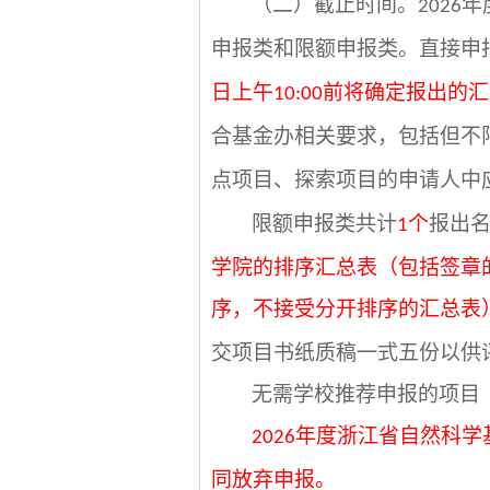
（二）截止时间。
年
202
6
申报类和限额申报类。直接申
日上午
前将确定报出的汇
10:00
合基金办相关要求，包括但不
点项目、探索项目的申请人中
限额申报类共计
个
报出
1
学院的排序汇总表（包括签章
序，不接受分开排序的汇总表
交项目书纸质稿一式五份以供
无需学校推荐申报的项目
年度浙江省自然科学
202
6
同放弃申报
。