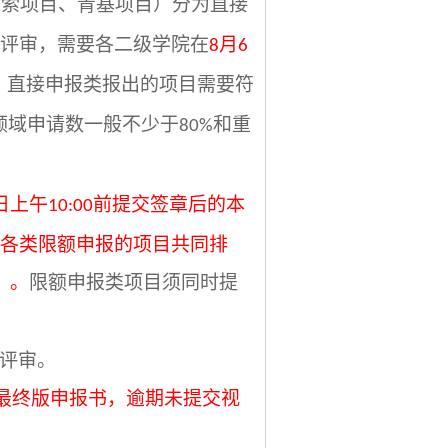
探索项目、青基项目）分为直接
评审，需要各二级学院在
月
8
6
，直接申报类报出的项目需要符
领域申请数一般不少于
和重
80%
日上午
前提交签章后的本
10:00
各类限额申报的项目共同排
）。
限额申报类项目须同时提
评审。
最终版申报书
，
逾期未提交视