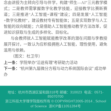
念由讲授为主转向引导与伴学，构建“师生—AI”三元教学模
式；二是教师需掌握数字化教学技能，迎接教学比赛新赛
道；三是推进“人工智能+课程”建设；四是发展
“人工智能
+数字化教材”，建设教材专有智能体；五是实现数学与人工
智能的双向赋能；六是借助人工智能推动教学方法改革，促
进知识获取与生成的多样化、目标化。
与会教师就人工智能赋能教学改革的潜在问题与李教授
展开探讨，一致认为应积极拥抱人工智能，理性使用，避免
滥用与依赖。
（图文：杜卫华）
上一条：
学院举办“沿途有理”考研助力活动
下一条：
“杭州第九届微分方程与动力系统国际会议” 成功举
办
地址：杭州市西湖区留和路318号 邮编：310023 电话：0571-
85070700
浙江科技大学理学院版权所有 © COPYRIGHT2005-2014 , School
of Science 浙ICP备11051284号