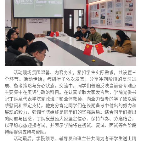
活动现场氛围温馨、内容务实，紧扣学生实际需求，共设置三
个环节。活动伊始，考研学子依次发言，分享冲刺阶段的复习进
展、备考策略与身心状态。交流中，同学们普遍反映当前备考难点
主要集中在英语与政治科目。在认真听取大家发言后，学院党委书
记丁炳泉代表学院党政班子和全体教师，向全力备考的学子致以诚
挚慰问和坚定支持。他充分肯定同学们在长期备考中付出的努力和
展现的毅力，强调学院始终是同学们的坚强后盾。结合同学们提出
的问题与困惑，丁炳泉鼓励大家坚定信心、保持节奏、劳逸结合，
以平稳心态迎接考试，并表示学院将在初试、复试、面试等各阶段
持续提供支持与帮助。
活动最后，学院领导、辅导员和班主任共同为考研学生送上精